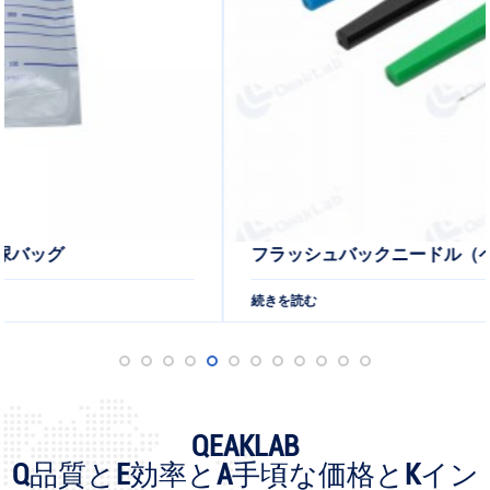
フラッシュバックニードル（ペンタイプ）
続きを読む
QEAKLAB
Q
品質と
E
効率と
A
手頃な価格と
K
イン