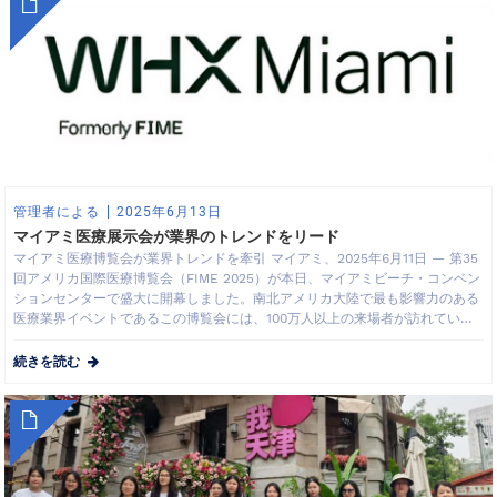
管理者による
2025年6月13日
マイアミ医療展示会が業界のトレンドをリード
マイアミ医療博覧会が業界トレンドを牽引 マイアミ、2025年6月11日 — 第35
回アメリカ国際医療博覧会（FIME 2025）が本日、マイアミビーチ・コンベン
ションセンターで盛大に開幕しました。南北アメリカ大陸で最も影響力のある
医療業界イベントであるこの博覧会には、100万人以上の来場者が訪れていま
す。
続きを読む